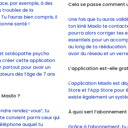
place, par exemple, à des
Cela se passe comment u
s troubles de la
Tu l’auras bien compris, il
Une fois que tu auras valid
bonne santé !
ton kiné Maxilo te contact
pourra alors corriger tes e
essentiels pour un accom
au long de ta rééducation.
e et ostéopathe psycho
avoir du réseau et un verre 
u créer cette application
r partout pour avoir un
L’application est-elle grat
sateurs dès l’âge de 7 ans
L'application Maxilo est d
Store et l’App Store pour ê
 Maxilo ?
existe également un syst
rendre rendez-vous”, tu
À quoi sert l’abonnement
 te convient parmi ceux qui
téléphone auquel tu
Grâce à l’abonnement, tu 