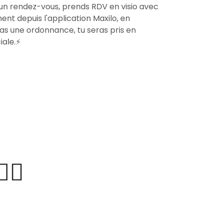
r un rendez-vous, prends RDV en visio avec
ent depuis l'application Maxilo, en
u as une ordonnance, tu seras pris en
ale.⚡️
‍♂️